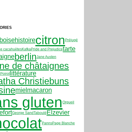
ORIES
citron
boise
histoire
Préjugé
tarte
de cacahuètes
Kafka
Pride and Prejudice
berlin
aigne
Jane Austen
ine de châtaignes
littérature
Poirot
tha Christie
buns
sine
miel
macaron
ans gluten
Orgueil
efort
Elzevier
George Sand
Taboulé
hocolat
Panns
Page Blanche