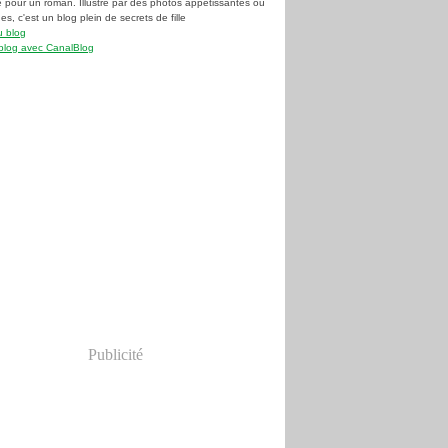
e pour un roman. Illustré par des photos appétissantes ou
s, c'est un blog plein de secrets de fille
u blog
blog avec CanalBlog
Publicité