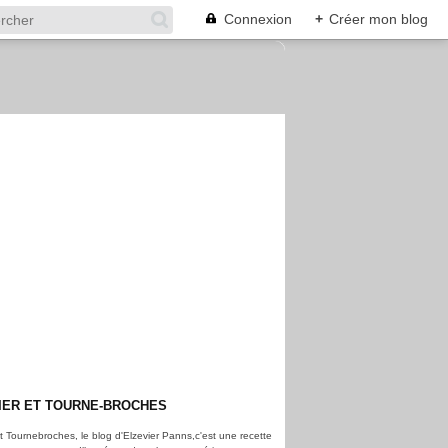
Connexion
+
Créer mon blog
IER ET TOURNE-BROCHES
et Tournebroches, le blog d'Elzevier Panns,c'est une recette