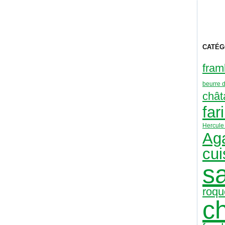
CATÉG
fram
beurre 
chât
far
Hercule 
Aga
cui
s
roqu
c