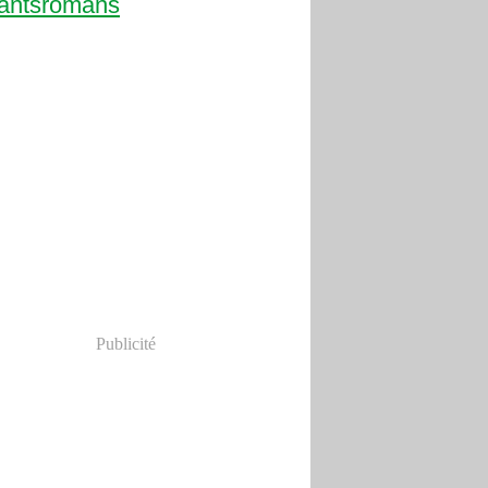
ants
romans
Publicité