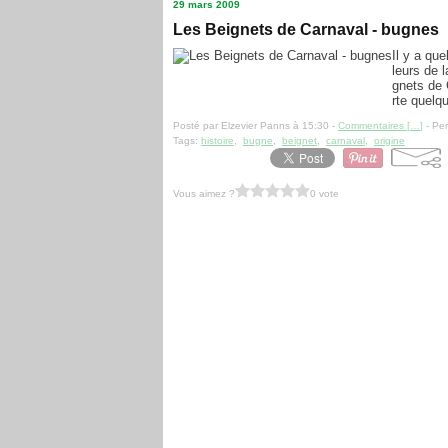
29 mars 2009
Les Beignets de Carnaval - bugnes
Il y a qu
leurs de 
gnets de 
rte quelq
Posté par Elzevier Panns à 15:30 -
Commentaires [
…
]
- Per
Tags:
histoire
,
bugne
,
beignet
,
carnaval
,
origine
Vous aimez ?
0 vote