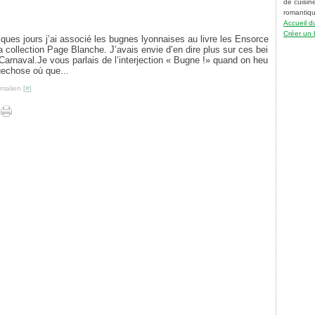
de cuisin
romantique
Accueil d
Créer un 
elques jours j’ai associé les bugnes lyonnaises au livre les Ensorce
la collection Page Blanche. J’avais envie d’en dire plus sur ces bei
Carnaval.Je vous parlais de l’interjection « Bugne !» quand on heu
uechose où que...
malien [
#
]