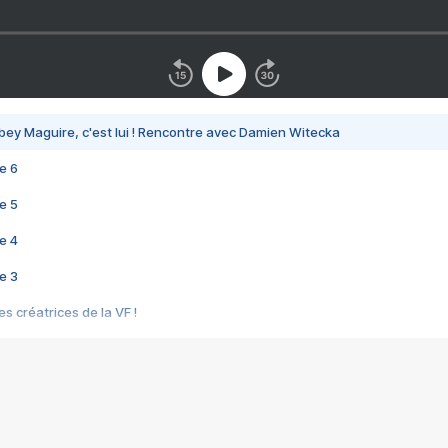
bey Maguire, c'est lui ! Rencontre avec Damien Witecka
e 6
e 5
e 4
e 3
s créatrices de la VF !
e 2
e 1
e Mektoub My Love arrive enfin ! Rencontre avec Shaïn Boumedine et Sal