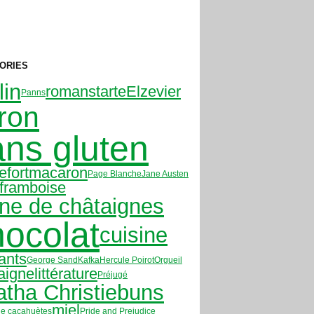
ORIES
lin
romans
tarte
Elzevier
Panns
tron
ans gluten
efort
macaron
Page Blanche
Jane Austen
framboise
ine de châtaignes
hocolat
cuisine
ants
George Sand
Kafka
Hercule Poirot
Orgueil
aigne
littérature
Préjugé
tha Christie
buns
miel
de cacahuètes
Pride and Prejudice