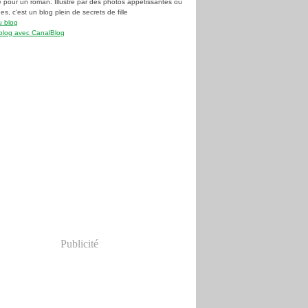
e pour un roman. Illustré par des photos appétissantes ou
s, c'est un blog plein de secrets de fille
u blog
blog avec CanalBlog
Publicité