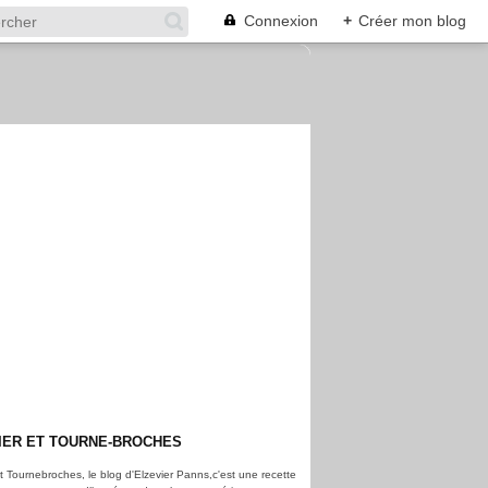
Connexion
+
Créer mon blog
IER ET TOURNE-BROCHES
et Tournebroches, le blog d'Elzevier Panns,c'est une recette