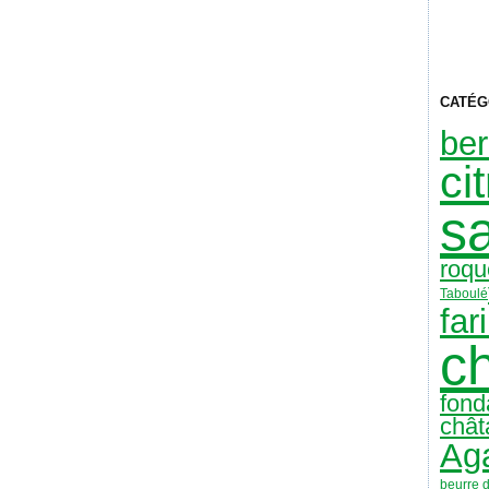
CATÉG
ber
ci
s
roqu
Taboulé
far
c
fond
chât
Aga
beurre 