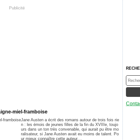
Publicité
RECHE
Contac
aigne-miel-framboise
Jane Austen a écrit des romans autour de trois fois rie
n : les émois de jeunes filles de la fin du XVIIIe, toujo
urs dans un ton très convenable, qui aurait pu être mo
ralisateur, si Jane Austen avait eu moins de talent. Po
ur mieux connaître cette auteur,...