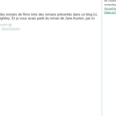
de cuisin
romantique
Accueil d
Créer un 
des extraits de films tirés des romans présentés dans ce blog.Ici,
ightley. Et je vous avais parlé du roman de Jane Austen, par ici
malien [
#
]
,
Keira Knightley