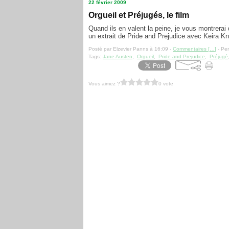
22 février 2009
Orgueil et Préjugés, le film
Quand ils en valent la peine, je vous montrerai 
un extrait de Pride and Prejudice avec Keira Kn
Posté par Elzevier Panns à 16:09 -
Commentaires [
…
]
- Per
Tags:
Jane Austen
,
Orgueil
,
Pride and Prejudice
,
Préjugé
Vous aimez ?
0 vote