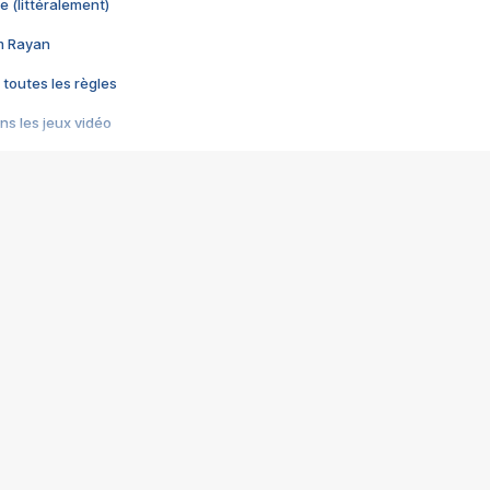
e (littéralement)
im Rayan
 toutes les règles
s les jeux vidéo
us choquant de Rockstar ? - Le scandale BULLY
e plus moche de Steam
du RÊVE tourne au CAUCHEMAR
pendant 8 heures
it… à tort
umiliés par un jeu vidéo
ire - Final Fantasy 8
ti un empire - Age of Empires
story DOFUS