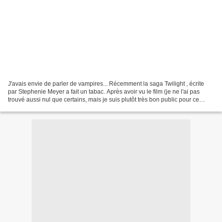
J'avais envie de parler de vampires... Récemment la saga Twilight , écrite
par Stephenie Meyer a fait un tabac. Après avoir vu le film (je ne l'ai pas
trouvé aussi nul que certains, mais je suis plutôt très bon public pour ce
genre de sujets), j'ai lu...