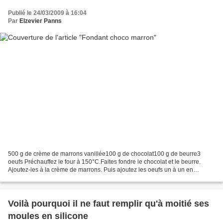
Publié le 24/03/2009 à 16:04
Par
Elzevier Panns
500 g de crème de marrons vanillée100 g de chocolat100 g de beurre3
oeufs Préchauffez le four à 150°C.Faites fondre le chocolat et le beurre.
Ajoutez-les à la crème de marrons. Puis ajoutez les oeufs un à un en
fouettant bien et vite.Versez dans un moule...
Voilà pourquoi il ne faut remplir qu'à moitié ses
moules en silicone