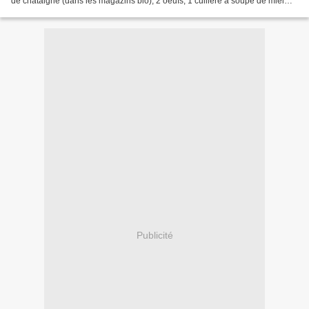
de châtaigne (dans les magazins bio), 2 oeufs, 1 cuillère à soupe de miel
d'accacia, 80 g de sucre, 100...
Publicité