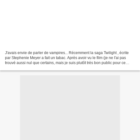
J'avais envie de parler de vampires... Récemment la saga Twilight , écrite
par Stephenie Meyer a fait un tabac. Après avoir vu le film (je ne l'ai pas
trouvé aussi nul que certains, mais je suis plutôt très bon public pour ce
genre de sujets), j'ai lu...