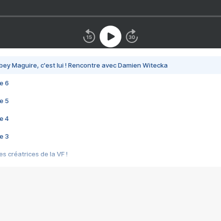
bey Maguire, c'est lui ! Rencontre avec Damien Witecka
e 6
e 5
e 4
e 3
s créatrices de la VF !
e 2
e 1
e Mektoub My Love arrive enfin ! Rencontre avec Shaïn Boumedine et Sal