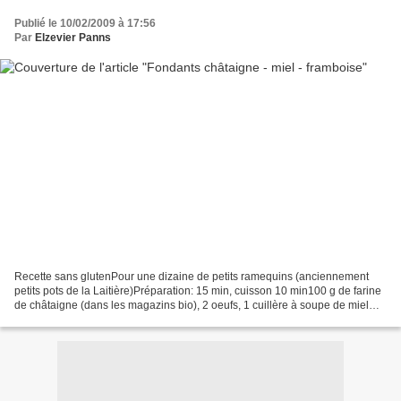
Publié le 10/02/2009 à 17:56
Par
Elzevier Panns
Recette sans glutenPour une dizaine de petits ramequins (anciennement
petits pots de la Laitière)Préparation: 15 min, cuisson 10 min100 g de farine
de châtaigne (dans les magazins bio), 2 oeufs, 1 cuillère à soupe de miel
d'accacia, 80 g de sucre, 100...