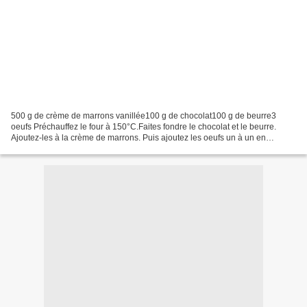
500 g de crème de marrons vanillée100 g de chocolat100 g de beurre3
oeufs Préchauffez le four à 150°C.Faites fondre le chocolat et le beurre.
Ajoutez-les à la crème de marrons. Puis ajoutez les oeufs un à un en
fouettant bien et vite.Versez dans un moule...